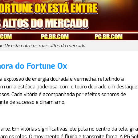
e Ox está entre os mais altos do mercado
onora do Fortune Ox
a explosão de energia dourada e vermelha, refletindo a
 em uma estética poderosa, com o touro dourado em destaque
osos. Cada vitória é acompanhada por efeitos sonoros de
ante de sucesso e dinamismo.
e. Em vitórias significativas, ele pula no centro da tela, gira
nam os rolos. O movimento é fluido e transmite força. A PG So