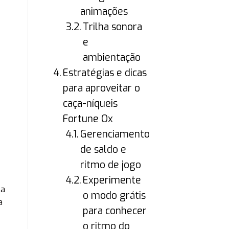
animações
Trilha sonora
e
ambientação
Estratégias e dicas
para aproveitar o
caça-níqueis
Fortune Ox
Gerenciamento
de saldo e
ritmo de jogo
Experimente
 a
o modo grátis
a
para conhecer
o ritmo do