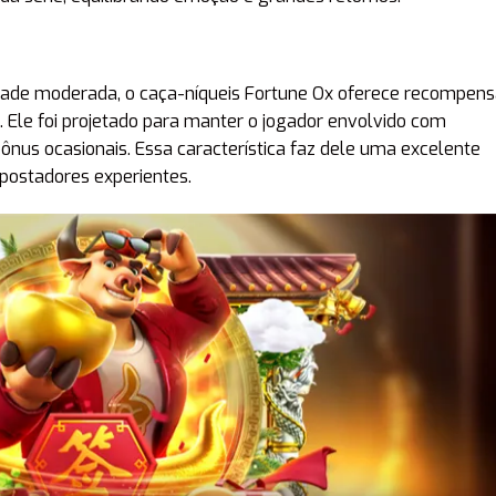
ade moderada, o caça-níqueis Fortune Ox oferece recompen
. Ele foi projetado para manter o jogador envolvido com
ônus ocasionais. Essa característica faz dele uma excelente
apostadores experientes.