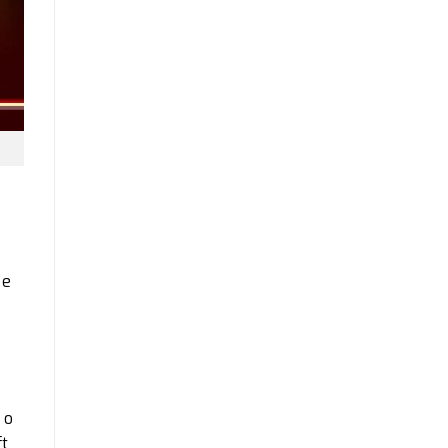
 e
 o
ft