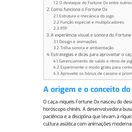
O destaque do Fortune Ox entre outros
Como funciona o Fortune Ox
Estrutura e mecânica do jogo
Função especial e multiplicadores
RTP
A experiência visual e sonora do Fortune
Design e animações
Trilha sonora e ambientação
Estratégias e dicas para aproveitar o ca
Gerenciamento de saldo e ritmo de jo
Experimente o modo grátis para conhe
Aproveite os bônus de cassino e pro
A origem e o conceito do
O caça-níqueis Fortune Ox nasceu do dese
horóscopo chinês. A desenvolvedora busco
paciência e a disciplina que levam à riqu
cultura asiática com animações modernas e