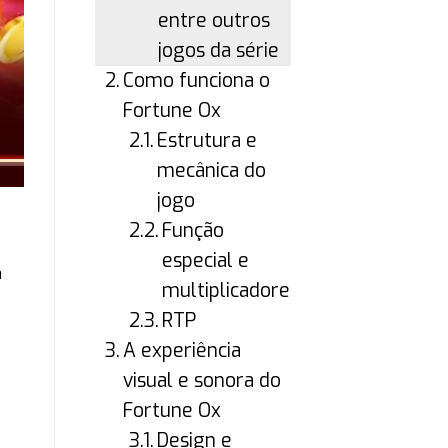
entre outros
jogos da série
Como funciona o
Fortune Ox
Estrutura e
mecânica do
jogo
Função
especial e
a
multiplicadores
RTP
A experiência
visual e sonora do
Fortune Ox
Design e