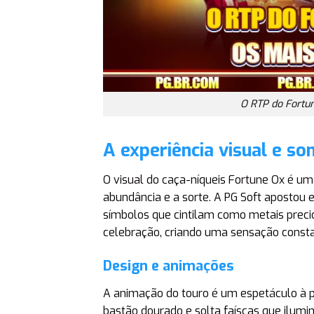
O RTP do Fortun
A experiência visual e s
O visual do caça-níqueis Fortune Ox é um
abundância e a sorte. A PG Soft apostou
símbolos que cintilam como metais preci
celebração, criando uma sensação const
Design e animações
A animação do touro é um espetáculo à part
bastão dourado e solta faíscas que ilumi