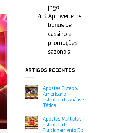
jogo
Aproveite os
bônus de
cassino e
promoções
sazonais
ARTIGOS RECENTES
Apostas Futebol
Americano –
Estrutura E Análise
Tática
Apostas Múltiplas –
Estrutura E
Funcionamento Do