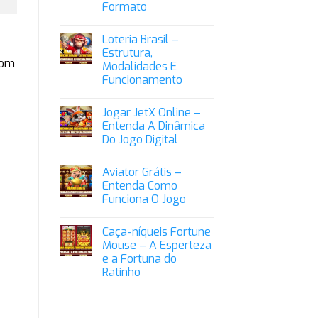
Formato
Loteria Brasil –
Estrutura,
com
Modalidades E
Funcionamento
Jogar JetX Online –
Entenda A Dinâmica
Do Jogo Digital
Aviator Grátis –
Entenda Como
Funciona O Jogo
Caça-níqueis Fortune
Mouse – A Esperteza
e a Fortuna do
Ratinho