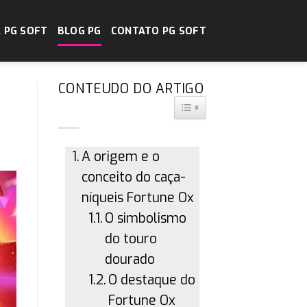
A PG SOFT
BLOG PG
CONTATO PG SOFT
CONTEÚDO DO ARTIGO
TOGGLE TABLE OF CONTEN
A origem e o
conceito do caça-
níqueis Fortune Ox
O simbolismo
do touro
dourado
O destaque do
Fortune Ox