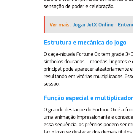
sensação de poder e celebração.
Ver mais:
Jogar JetX Online - Enten
Estrutura e mecânica do jogo
O caça-níqueis Fortune Ox tem grade 3×3,
símbolos dourados – moedas, lingotes e
principal pode aparecer aleatoriamente 
resultando em vitórias multiplicadas. E
sessão.
Função especial e multiplicado
O grande destaque do Fortune Ox é a funç
uma animação impressionante e concede
essa sequência, os prêmios podem ser mul
faz o jogo se destacar dos demais títulos