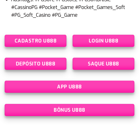
#CassinoPG #Pocket_Game #Pocket_Games_Soft
#PG_Soft_Casino #PG_Game
CADASTRO U888
LOGIN U888
DEPÓSITO U888
SAQUE U888
APP U888
BÔNUS U888