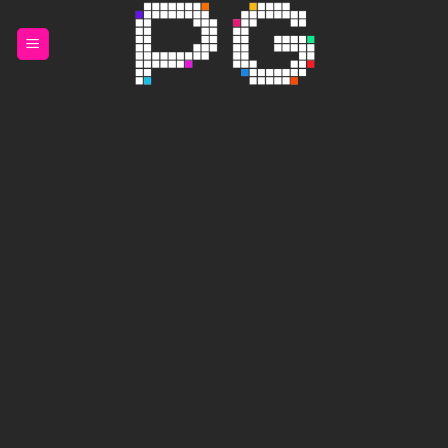
Skip
to
content