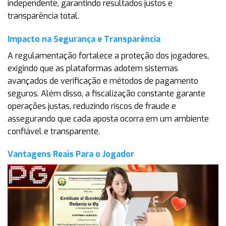
independente, garantindo resultados justos e
transparência total.
Impacto na Segurança e Transparência
A regulamentação fortalece a proteção dos jogadores,
exigindo que as plataformas adotem sistemas
avançados de verificação e métodos de pagamento
seguros. Além disso, a fiscalização constante garante
operações justas, reduzindo riscos de fraude e
assegurando que cada aposta ocorra em um ambiente
confiável e transparente.
Vantagens Reais Para o Jogador