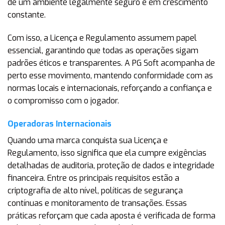
de um ambiente legalmente seguro e em crescimento
constante.
Com isso, a Licença e Regulamento assumem papel
essencial, garantindo que todas as operações sigam
padrões éticos e transparentes. A PG Soft acompanha de
perto esse movimento, mantendo conformidade com as
normas locais e internacionais, reforçando a confiança e
o compromisso com o jogador.
Operadoras Internacionais
Quando uma marca conquista sua Licença e
Regulamento, isso significa que ela cumpre exigências
detalhadas de auditoria, proteção de dados e integridade
financeira. Entre os principais requisitos estão a
criptografia de alto nível, políticas de segurança
contínuas e monitoramento de transações. Essas
práticas reforçam que cada aposta é verificada de forma