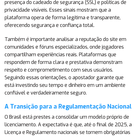
presença do cadeado de segurança (SSL) e políticas de
privacidade visíveis. Esses sinais mostram que a
plataforma opera de forma legítima e transparente,
oferecendo segurança e confiança total.
Também é importante analisar a reputação do site em
comunidades e fóruns especializados, onde jogadores
compartilham experiências reais. Plataformas que
respondem de forma clara e prestativa demonstram
respeito e comprometimento com seus usuários.
Seguindo essas orientações, o apostador garante que
está investindo seu tempo e dinheiro em um ambiente
confiável e verdadeiramente seguro.
A Transição para a Regulamentação Nacional
O Brasil está prestes a consolidar um modelo próprio de
licenciamento. A expectativa é que, até o final de 2025, a
Licença e Regulamento nacionais se tornem obrigatórias