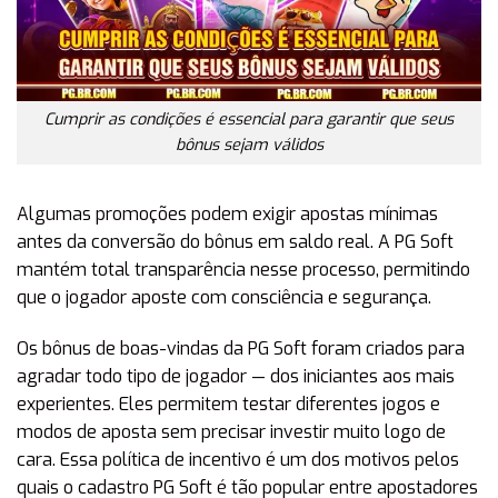
Cumprir as condições é essencial para garantir que seus
bônus sejam válidos
Algumas promoções podem exigir apostas mínimas
antes da conversão do bônus em saldo real. A PG Soft
mantém total transparência nesse processo, permitindo
que o jogador aposte com consciência e segurança.
Os bônus de boas-vindas da PG Soft foram criados para
agradar todo tipo de jogador — dos iniciantes aos mais
experientes. Eles permitem testar diferentes jogos e
modos de aposta sem precisar investir muito logo de
cara. Essa política de incentivo é um dos motivos pelos
quais o cadastro PG Soft é tão popular entre apostadores