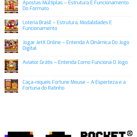
Apostas Múltiplas – Estrutura E Funcionamento
Do Formato
Loteria Brasil – Estrutura, Modalidades E
Funcionamento
Jogar JetX Online – Entenda A Dinâmica Do Jogo
Digital
Aviator Grátis – Entenda Como Funciona O Jogo
Caça-níqueis Fortune Mouse – A Esperteza e a
Fortuna do Ratinho