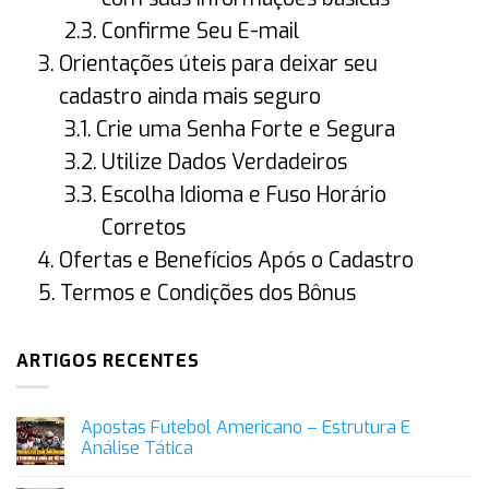
Confirme Seu E-mail
Orientações úteis para deixar seu
cadastro ainda mais seguro
Crie uma Senha Forte e Segura
Utilize Dados Verdadeiros
Escolha Idioma e Fuso Horário
Corretos
Ofertas e Benefícios Após o Cadastro
Termos e Condições dos Bônus
ARTIGOS RECENTES
Apostas Futebol Americano – Estrutura E
Análise Tática