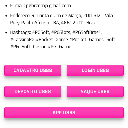
E-mail:
pgbrcom@gmail.com
Endereço:
R. Trinta e Um de Março, 200-312 - Vila
Poty, Paulo Afonso - BA, 48602-010, Brazil
Hashtags:
#PGSoft, #PGSlots, #PGSoftBrasil,
#CassinoPG #Pocket_Game #Pocket_Games_Soft
#PG_Soft_Casino #PG_Game
CADASTRO U888
LOGIN U888
DEPÓSITO U888
SAQUE U888
APP U888