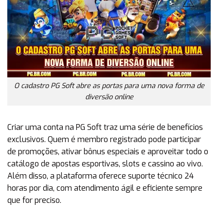
O cadastro PG Soft abre as portas para uma nova forma de
diversão online
Criar uma conta na PG Soft traz uma série de benefícios
exclusivos. Quem é membro registrado pode participar
de promoções, ativar bônus especiais e aproveitar todo o
catálogo de apostas esportivas, slots e cassino ao vivo.
Além disso, a plataforma oferece suporte técnico 24
horas por dia, com atendimento ágil e eficiente sempre
que for preciso.