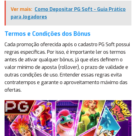
Ver mais:
Como Depositar PG Soft - Guia Prático
para Jogadores
Termos e Condições dos Bônus
Cada promoção oferecida após o cadastro PG Soft possui
regras específicas. Por isso, é importante ler os termos
antes de ativar qualquer bônus, já que eles definem o
valor mínimo de aposta (rollover), o prazo de validade e
outras condições de uso. Entender essas regras evita
contratempos e garante o aproveitamento máximo das
ofertas.