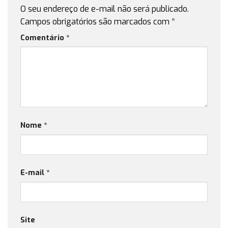
O seu endereço de e-mail não será publicado.
Campos obrigatórios são marcados com
*
Comentário
*
Nome
*
E-mail
*
Site