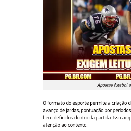
Apostas futebol a
O formato do esporte permite a criação 
avanço de jardas, pontuação por períod
bem definidos dentro da partida. Isso am
atenção ao contexto.