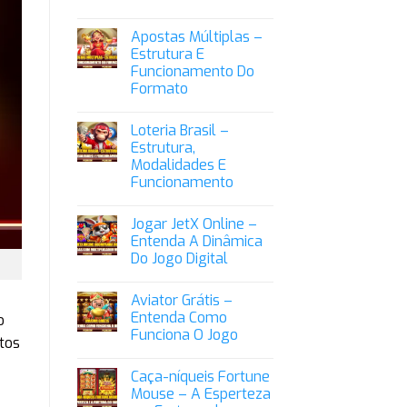
Apostas Múltiplas –
Estrutura E
Funcionamento Do
Formato
Loteria Brasil –
Estrutura,
Modalidades E
Funcionamento
Jogar JetX Online –
Entenda A Dinâmica
Do Jogo Digital
Aviator Grátis –
Entenda Como
o
Funciona O Jogo
tos
Caça-níqueis Fortune
Mouse – A Esperteza