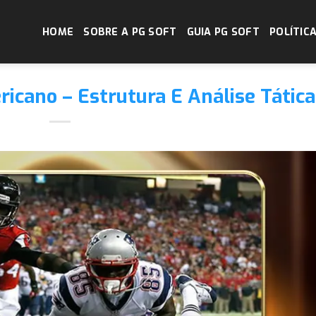
HOME
SOBRE A PG SOFT
GUIA PG SOFT
POLÍTIC
icano – Estrutura E Análise Tática