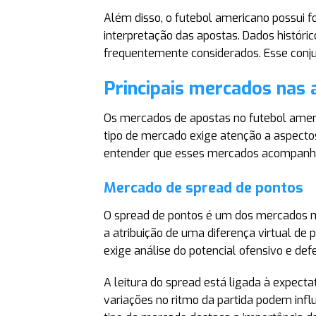
Além disso, o futebol americano possui f
interpretação das apostas. Dados históri
frequentemente considerados. Esse conjun
Principais mercados nas 
Os mercados de apostas no futebol ameri
tipo de mercado exige atenção a aspectos
entender que esses mercados acompanham
Mercado de spread de pontos
O spread de pontos é um dos mercados ma
a atribuição de uma diferença virtual de 
exige análise do potencial ofensivo e def
A leitura do spread está ligada à expec
variações no ritmo da partida podem influ