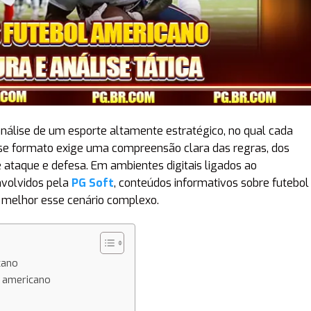
álise de um esporte altamente estratégico, no qual cada
Esse formato exige uma compreensão clara das regras, dos
 ataque e defesa. Em ambientes digitais ligados ao
nvolvidos pela
PG Soft
, conteúdos informativos sobre futebol
r melhor esse cenário complexo.
cano
l americano