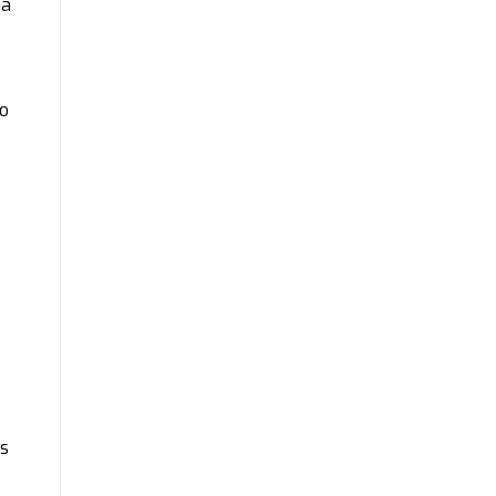
ha
mo
es