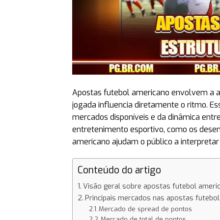
Apostas futebol americano envolvem a an
jogada influencia diretamente o ritmo. 
mercados disponíveis e da dinâmica entre
entretenimento esportivo, como os dese
americano ajudam o público a interpreta
Conteúdo do artigo
Visão geral sobre apostas futebol ameri
Principais mercados nas apostas futebo
Mercado de spread de pontos
Mercado de total de pontos