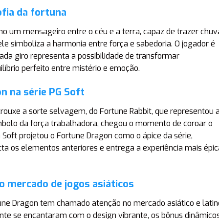
ofia da fortuna
omo um mensageiro entre o céu e a terra, capaz de trazer chuv
 ele simboliza a harmonia entre força e sabedoria. O jogador é
ada giro representa a possibilidade de transformar
íbrio perfeito entre mistério e emoção.
n na série PG Soft
trouxe a sorte selvagem, do Fortune Rabbit, que representou 
ímbolo da força trabalhadora, chegou o momento de coroar o
G Soft projetou o Fortune Dragon como o ápice da série,
cta os elementos anteriores e entrega a experiência mais épic
o mercado de jogos asiáticos
une Dragon tem chamado atenção no mercado asiático e latin
ente se encantaram com o design vibrante, os bônus dinâmico