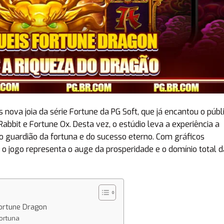
 nova joia da série Fortune da PG Soft, que já encantou o públ
abbit e Fortune Ox. Desta vez, o estúdio leva a experiência a
 o guardião da fortuna e do sucesso eterno. Com gráficos
o jogo representa o auge da prosperidade e o domínio total d
Fortune Dragon
fortuna