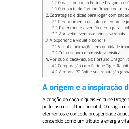
O nascimento do Fortune Dragon na sé
O impacto do Fortune Dragon no merca
Estratégias e dicas para jogar com sabed
Gerenciamento de saldo e tempo de j
Experimente a versão demo para conh
Aproveite eventos e bônus sazonais
A experiência visual e sonora
Visual e animações em qualidade impr
Trilha sonora e atmosfera mística
Por que o caça-níqueis Fortune Dragon r
Comparação com Fortune Tiger, Rabbit
A marca PG Soft e sua reputação glob
A origem e a inspiração 
A criação do caça-níqueis Fortune Drago
poderoso da cultura oriental. O dragão é
elementos e concede prosperidade àqueles
concebido como um tributo à energia vita