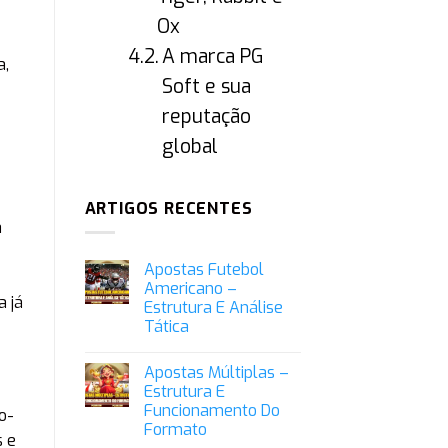
Ox
A marca PG
a,
Soft e sua
reputação
global
ARTIGOS RECENTES
a
Apostas Futebol
Americano –
a já
Estrutura E Análise
Tática
Apostas Múltiplas –
Estrutura E
Funcionamento Do
o-
Formato
s e