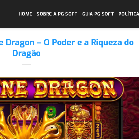
HOME
SOBRE A PG SOFT
GUIA PG SOFT
POLÍTIC
e Dragon – O Poder e a Riqueza do
Dragão