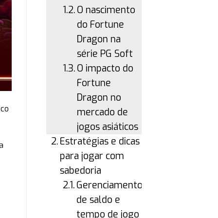
O nascimento
do Fortune
Dragon na
série PG Soft
O impacto do
Fortune
Dragon no
ico
mercado de
jogos asiáticos
Estratégias e dicas
a
para jogar com
sabedoria
Gerenciamento
de saldo e
tempo de jogo