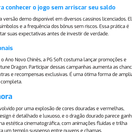
a conhecer o jogo sem arriscar seu saldo
 a versão demo disponível em diversos cassinos licenciados. E
mbolos e a frequência dos bônus sem riscos. Essa prática é
star suas expectativas antes de investir de verdade.
onais
e o Ano Novo Chinês, a PG Soft costuma lançar promoções e
ortune Dragon. Participar dessas campanhas aumenta as chan
 extras e recompensas exclusivas. É uma ótima forma de ampli
a completa.
nora
envolvido por uma explosão de cores douradas e vermelhas,
design é detalhado e luxuoso, e o dragão dourado parece ganh
ma estética cinematográfica, com animações fluidas e trilha
ara um templo suspenso entre nuvens e chamas.